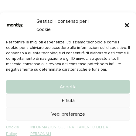
Gestisci il consenso per i
cookie
Per fornire le migliori esperienze, utilizziamo tecnologie come i
cookie per archiviare e/o accedere alle informazioni sul dispositivo. Il
consenso a queste tecnologie ci consentirà di elaborare dati come il
comportamento di navigazione o gli ID univoci su questo sito. Il
mancato consenso o la revoca del consenso potrebbero influire
negativamente su determinate caratteristiche e funzioni.
Accetta
Rifiuta
Vedi preferenze
© 2023
| Via Piero Capponi 3 (MM Pagano) -
Cookie
INFORMAZIONI SUL TRATTAMENTO DEI DATI
20145 Milano | TEL +39 02 4984412 | PEC monti32srl@legalmail.it | CCIAA di
Milano Monza Brianza Lodi | C.F. 07357250963 | P.I.V.A. 07357250963 | REA -
Policy
PERSONALI