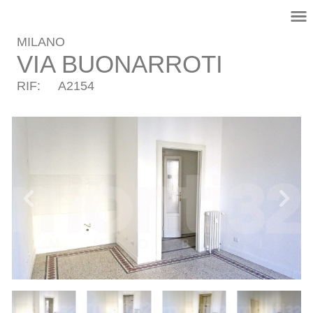
Me
Vai
al
MILANO
contenuto
VIA BUONARROTI
RIF:
A2154