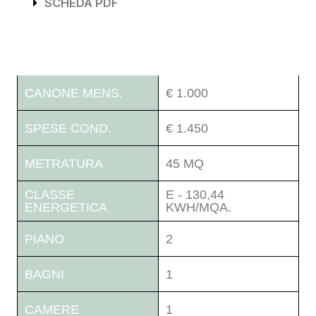
SCHEDA PDF
CANONE MENS.
€ 1.000
SPESE COND.
€ 1.450
METRATURA
45 MQ
CLASSE
E - 130,44
ENERGETICA
KWH/MQA.
PIANO
2
BAGNI
1
CAMERE
1