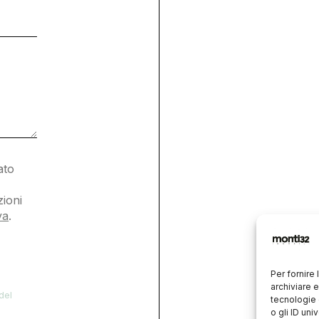
ato
2
ioni
va
.
Per fornire
archiviare 
 del
tecnologie 
o gli ID un