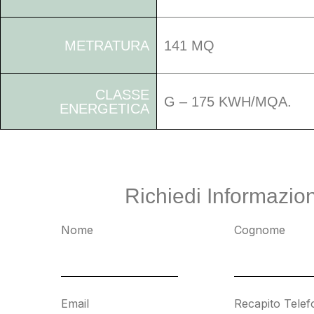
METRATURA
141 MQ
CLASSE
G – 175 KWH/MQA.
ENERGETICA
Richiedi Informazion
Nome
Cognome
Email
Recapito Telef