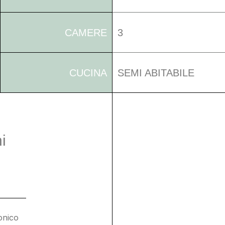
CAMERE
3
CUCINA
SEMI ABITABILE
i
onico