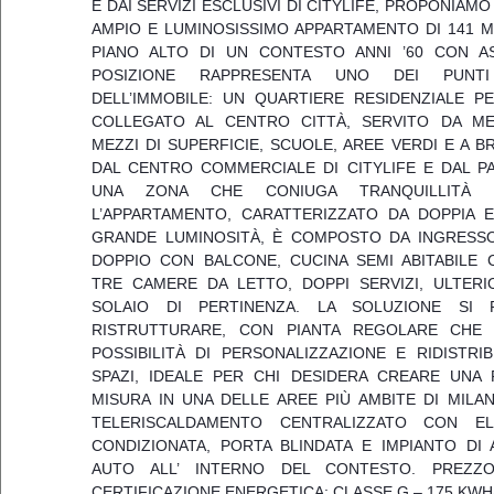
E DAI SERVIZI ESCLUSIVI DI CITYLIFE, PROPONIAMO
AMPIO E LUMINOSISSIMO APPARTAMENTO DI 141 M
PIANO ALTO DI UN CONTESTO ANNI ’60 CON A
POSIZIONE RAPPRESENTA UNO DEI PUNT
DELL’IMMOBILE: UN QUARTIERE RESIDENZIALE P
COLLEGATO AL CENTRO CITTÀ, SERVITO DA ME
MEZZI DI SUPERFICIE, SCUOLE, AREE VERDI E A B
DAL CENTRO COMMERCIALE DI CITYLIFE E DAL P
UNA ZONA CHE CONIUGA TRANQUILLITÀ E 
L’APPARTAMENTO, CARATTERIZZATO DA DOPPIA E
GRANDE LUMINOSITÀ, È COMPOSTO DA INGRESS
DOPPIO CON BALCONE, CUCINA SEMI ABITABILE 
TRE CAMERE DA LETTO, DOPPI SERVIZI, ULTERI
SOLAIO DI PERTINENZA. LA SOLUZIONE SI 
RISTRUTTURARE, CON PIANTA REGOLARE CHE
POSSIBILITÀ DI PERSONALIZZAZIONE E RIDISTRI
SPAZI, IDEALE PER CHI DESIDERA CREARE UNA 
MISURA IN UNA DELLE AREE PIÙ AMBITE DI MILAN
TELERISCALDAMENTO CENTRALIZZATO CON EL
CONDIZIONATA, PORTA BLINDATA E IMPIANTO DI
AUTO ALL’ INTERNO DEL CONTESTO. PREZZO
CERTIFICAZIONE ENERGETICA: CLASSE G – 175 KWH