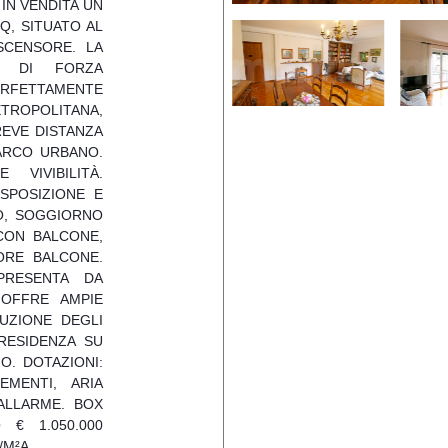
 IN VENDITA UN
Q, SITUATO AL
SCENSORE. LA
I DI FORZA
ERFETTAMENTE
TROPOLITANA,
REVE DISTANZA
ARCO URBANO.
VIVIBILITÀ.
SPOSIZIONE E
O, SOGGIORNO
CON BALCONE,
ORE BALCONE.
PRESENTA DA
 OFFRE AMPIE
BUZIONE DEGLI
RESIDENZA SU
O. DOTAZIONI:
EMENTI, ARIA
 ALLARME. BOX
 € 1.050.000
/M²A